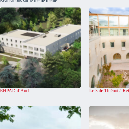
Réalisations sur le même thème
EHPAD d’Auch
Le 3 de Thiénot à Re