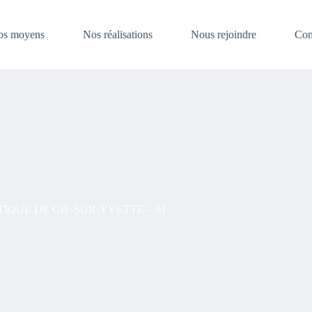
os moyens
Nos réalisations
Nous rejoindre
Con
QUE DE GIF-SUR-YVETTE – 91